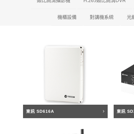
類比高清攝影機
H.265類比高清DVR
機櫃設備
200萬類比高清攝影機
對講機系統
瑞暘科技 H.26
光
500萬類比高清攝影機
壁掛機櫃
昇銳電子 H.26
全網型影
600萬類比高清攝影機
落地機櫃
AVTECH H.2
影視對講
光纖專用機櫃
可取國際 H.26
傳統對講
東訊 SD616A
東訊 SD