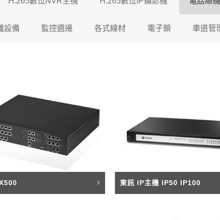
H.265數位NVR主機
H.265數位IP攝影機
電話總
5 DVR
纖設備
瑞暘科技
監控週邊
瑞暘科技 H.265 NVR
各式線材
200/500萬混合型
200萬H.265 IP攝影機
電子鎖
車道管
5 DVR
視對講機
AVTECH
瑞暘科技
昇銳電子 H.265 NVR
鐵捲門控制器
200/600萬混合型
瑞暘科技
網路線
300萬H.265 IP攝影機
維夫拉克
65 DVR
機
昇銳電子
AVTECH
瑞暘科技
AVTECH H.265 NVR
收音麥克風
600/800萬混合型
優美達
榮泰電子
同軸線
400萬H.265 IP攝影機
5 DVR
機
ICATCH
昇銳電子
電腦監控螢幕
俞氏牌
機智牌
控制線
500萬H.265 IP攝影機
專業特殊機型
ICATCH
訊號轉換器
俞氏牌
網路複合線
600萬H265 IP攝影機
專業特殊機型
攝影機支架
其他線材
800萬H.265 IP攝影機
X500
東訊 IP主機 IP50 IP100
測試螢幕
1200萬H.265 IP攝影機