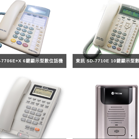
無線門鈴
人臉辨識車牌攝影機
監控硬碟
密錄器
安博盒子
-7706E+X 6鍵顯示型數位話機
東訊 SD-7710E 10鍵顯示
其他產品