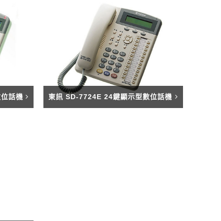
車道柵欄機
快速球攝影機
昇銳電子
200萬攝影機
煙霧 溫度警報器
CM車用擴大機
MP3播放
Honeywell
400萬攝影機
語音警告報知機
手提式擴大機系
500萬攝影機
電話自動報警機
機櫃型擴大機系
無線自動求救報警機
型數位話機
東訊 SD-7724E 24鍵顯示型數位話機
喇叭音箱
警報喇叭
周邊產品
遙控開關
管理型滾碼遙控系統
電話遙控器