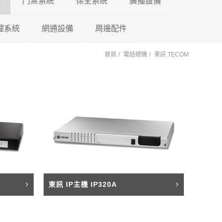
機
門禁系統
保全系統
廣播設備
理系統
東訊 TECOM
網通設備
門禁控制器
瑞暘科技
周邊配件
微電腦控制主機
PA擴大機
首頁
電話總機
東訊 TECOM
萬國 CEI
車牌辨識系統
鎖具系列
昇銳電子
AVTECH
POE 交換器
電源避雷器
門口機蓋
PM擴大機 PA+M
陽極
國際牌 Panasonic
車用錄影鏡頭
訊號轉換器
AVTECH
瑞暘科技
網路分享器
紅外線偵測器
各式支架
PMF擴大機
陰極
PA+MP3+FM
國洋單機
車載錄影主機
按鈕開關
Honeywell
昇銳電子
瑞暘科技
測溫消毒機
磁力
PB高傳真擴大機
瑞通單機
車載專用螢幕
鑰匙圈 卡片
快速球攝影機
Honeywell
昇銳電子
瑞暘科技
紅外線空間偵測器
櫃子
PBM高傳真擴大
PB+MP3
後照鏡型錄影主機
快速球攝影機
AVTECH
昇銳電子
AVTECH
磁簧開關
東訊 IP主機 IP320A
PBMF高傳真擴
反射鏡
Honeywell
瑞暘科技
昇銳電子
玻璃破碎感應器
PB+MP3+FM