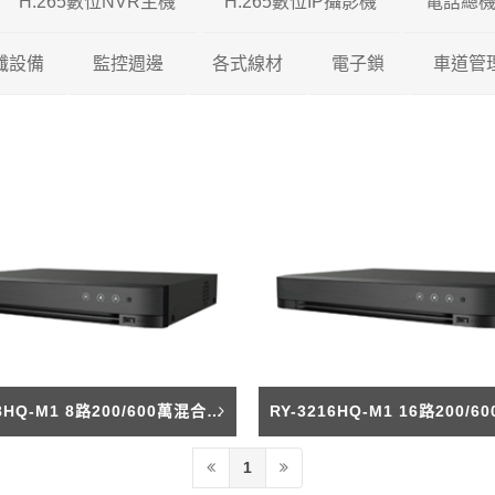
H.265數位NVR主機
H.265數位IP攝影機
電話總
5 DVR
纖設備
瑞暘科技
監控週邊
瑞暘科技 H.265 NVR
各式線材
200/500萬混合型
200萬H.265 IP攝影機
電子鎖
車道管
5 DVR
視對講機
AVTECH
瑞暘科技
昇銳電子 H.265 NVR
鐵捲門控制器
200/600萬混合型
瑞暘科技
網路線
300萬H.265 IP攝影機
維夫拉克
65 DVR
機
昇銳電子
AVTECH
瑞暘科技
AVTECH H.265 NVR
收音麥克風
600/800萬混合型
優美達
榮泰電子
同軸線
400萬H.265 IP攝影機
5 DVR
機
ICATCH
昇銳電子
電腦監控螢幕
俞氏牌
機智牌
控制線
500萬H.265 IP攝影機
專業特殊機型
ICATCH
訊號轉換器
俞氏牌
網路複合線
600萬H265 IP攝影機
專業特殊機型
攝影機支架
其他線材
800萬H.265 IP攝影機
RY-3208HQ-M1 8路200/600萬混合型數位DVR
測試螢幕
1200萬H.265 IP攝影機
1