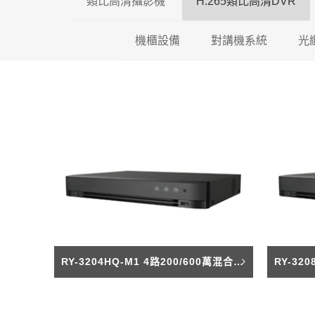
類比高清攝影機
H.265類比高清DVR
機櫃設備
200萬類比高清攝影機
對講機系統
瑞暘科技 H.26
光
500萬類比高清攝影機
壁掛機櫃
昇銳電子 H.26
全網型影
600萬類比高清攝影機
落地機櫃
AVTECH H.2
影視對講
光纖專用機櫃
可取國際 H.26
傳統對講
RY-3204HQ-M1 4路200/600萬混合型數位DVR