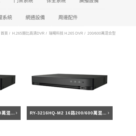
機
門禁系統
保全系統
廣播設備
理系統
東訊 TECOM
網通設備
門禁控制器
瑞暘科技
周邊配件
微電腦控制主機
PA擴大機
首頁
H.265類比高清DVR
瑞暘科技 H.265 DVR
200/600萬混合型
萬國 CEI
車牌辨識系統
鎖具系列
昇銳電子
AVTECH
POE 交換器
電源避雷器
門口機蓋
PM擴大機 PA+M
陽極
國際牌 Panasonic
車用錄影鏡頭
訊號轉換器
AVTECH
瑞暘科技
網路分享器
紅外線偵測器
各式支架
PMF擴大機
陰極
PA+MP3+FM
國洋單機
車載錄影主機
按鈕開關
Honeywell
昇銳電子
瑞暘科技
測溫消毒機
磁力
PB高傳真擴大機
瑞通單機
車載專用螢幕
鑰匙圈 卡片
快速球攝影機
Honeywell
昇銳電子
瑞暘科技
紅外線空間偵測器
櫃子
PBM高傳真擴大
PB+MP3
後照鏡型錄影主機
快速球攝影機
AVTECH
昇銳電子
AVTECH
磁簧開關
RY-3216HQ-M1 16路200/600萬混合型數位DVR
RY-3216HQ-M2 16路200/600萬混合型數位DVR
PBMF高傳真擴
反射鏡
Honeywell
瑞暘科技
昇銳電子
玻璃破碎感應器
PB+MP3+FM