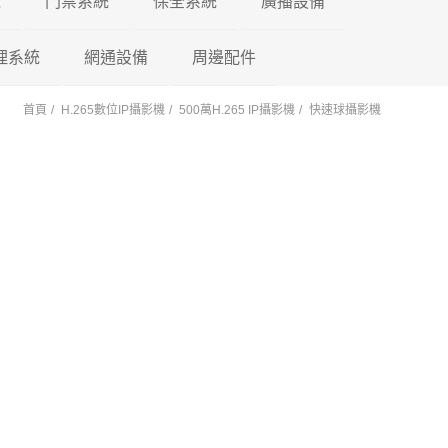
機
門禁系統
保全系統
廣播設備
理系統
東訊 TECOM
網通設備
門禁控制器
瑞暘科技
周邊配件
微電腦控制主機
PA擴大機
首頁
H.265數位IP攝影機
500萬H.265 IP攝影機
快速球攝影機
萬國 CEI
車牌辨識系統
鎖具系列
昇銳電子
AVTECH
POE 交換器
電源避雷器
門口機蓋
PM擴大機 PA+M
陽極
國際牌 Panasonic
車用錄影鏡頭
訊號轉換器
AVTECH
瑞暘科技
網路分享器
紅外線偵測器
各式支架
PMF擴大機
陰極
PA+MP3+FM
國洋單機
車載錄影主機
按鈕開關
Honeywell
昇銳電子
瑞暘科技
測溫消毒機
磁力
PB高傳真擴大機
瑞通單機
車載專用螢幕
鑰匙圈 卡片
快速球攝影機
Honeywell
昇銳電子
瑞暘科技
紅外線空間偵測器
櫃子
PBM高傳真擴大
PB+MP3
後照鏡型錄影主機
快速球攝影機
AVTECH
昇銳電子
AVTECH
磁簧開關
PBMF高傳真擴
反射鏡
Honeywell
瑞暘科技
昇銳電子
玻璃破碎感應器
PB+MP3+FM