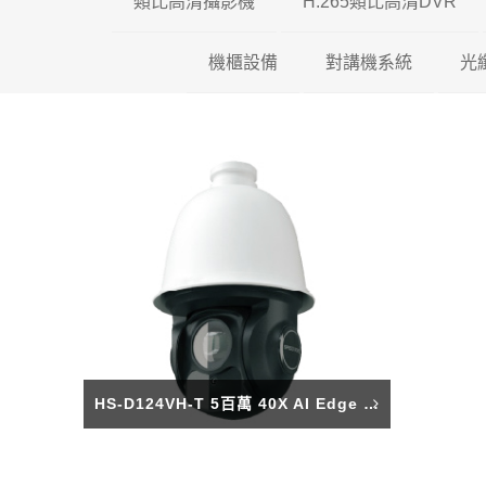
類比高清攝影機
H.265類比高清DVR
機櫃設備
200萬類比高清攝影機
對講機系統
瑞暘科技 H.26
光
500萬類比高清攝影機
壁掛機櫃
昇銳電子 H.26
全網型影
600萬類比高清攝影機
落地機櫃
AVTECH H.2
影視對講
光纖專用機櫃
可取國際 H.26
傳統對講
HS-D124VH-T 5百萬 40X AI Edge PTZ 網路球型攝影機