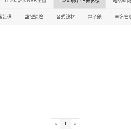
H.265數位NVR主機
H.265數位IP攝影機
電話總
5 DVR
纖設備
瑞暘科技
監控週邊
瑞暘科技 H.265 NVR
各式線材
200/500萬混合型
200萬H.265 IP攝影機
電子鎖
車道管
5 DVR
視對講機
AVTECH
瑞暘科技
昇銳電子 H.265 NVR
鐵捲門控制器
200/600萬混合型
瑞暘科技
網路線
300萬H.265 IP攝影機
維夫拉克
65 DVR
機
昇銳電子
AVTECH
瑞暘科技
AVTECH H.265 NVR
收音麥克風
600/800萬混合型
優美達
榮泰電子
同軸線
400萬H.265 IP攝影機
5 DVR
機
ICATCH
昇銳電子
電腦監控螢幕
俞氏牌
機智牌
控制線
500萬H.265 IP攝影機
專業特殊機型
ICATCH
訊號轉換器
俞氏牌
網路複合線
600萬H265 IP攝影機
專業特殊機型
攝影機支架
其他線材
800萬H.265 IP攝影機
測試螢幕
1200萬H.265 IP攝影機
1