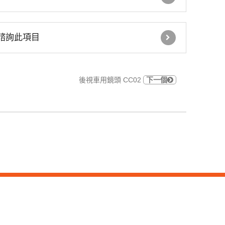
車道號誌燈箱
諮詢此項目
鐵捲門控制器
GSM語音簡訊自動報警
後視車用鏡頭 CC02
下一個
機
住宅 火災警報器