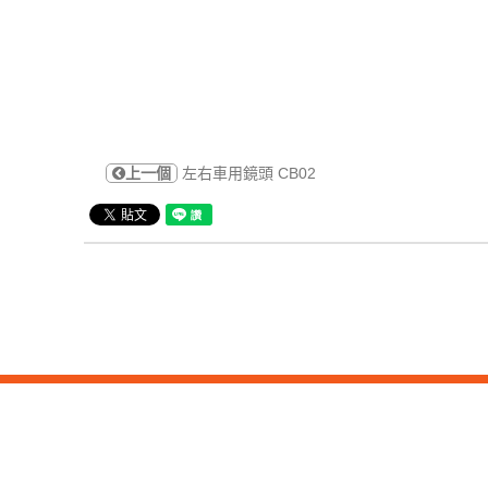
上一個
左右車用鏡頭 CB02