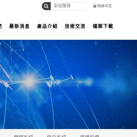
简体中文
們
最新消息
產品介紹
技術交流
檔案下載