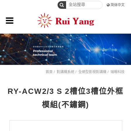
简体中文
首頁
對講機系統
全網型影視對講機
瑞暘科技
RY-ACW2/3 S 2槽位3槽位外框
模組(不鏽鋼)