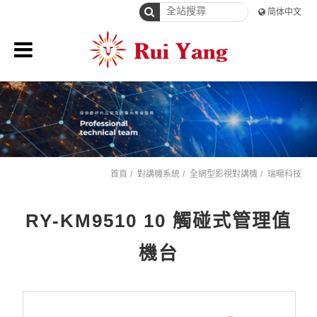
简体中文
首頁
對講機系統
全網型影視對講機
瑞暘科技
RY-KM9510 10 觸碰式管理值
機台