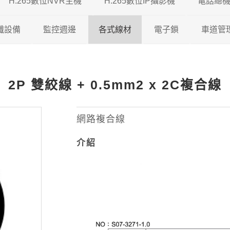
H.265數位NVR主機
H.265數位IP攝影機
電話總
5 DVR
纖設備
瑞暘科技
監控週邊
瑞暘科技 H.265 NVR
各式線材
200/500萬混合型
200萬H.265 IP攝影機
電子鎖
車道管
5 DVR
視對講機
AVTECH
瑞暘科技
昇銳電子 H.265 NVR
鐵捲門控制器
200/600萬混合型
瑞暘科技
網路線
300萬H.265 IP攝影機
維夫拉克
2P 雙絞線 + 0.5mm2 x 2C複合線
65 DVR
機
昇銳電子
AVTECH
瑞暘科技
AVTECH H.265 NVR
收音麥克風
600/800萬混合型
優美達
榮泰電子
同軸線
400萬H.265 IP攝影機
5 DVR
機
ICATCH
昇銳電子
電腦監控螢幕
俞氏牌
機智牌
控制線
500萬H.265 IP攝影機
網路複合線
介紹
專業特殊機型
ICATCH
訊號轉換器
俞氏牌
網路複合線
600萬H265 IP攝影機
專業特殊機型
攝影機支架
其他線材
800萬H.265 IP攝影機
測試螢幕
1200萬H.265 IP攝影機