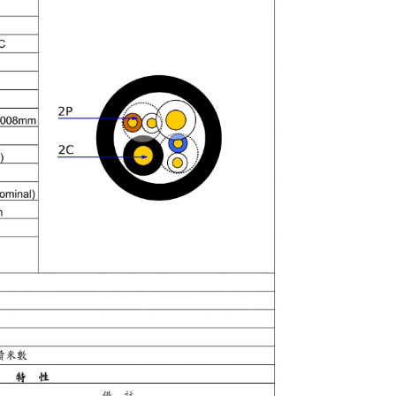
車道柵欄機
快速球攝影機
昇銳電子
200萬攝影機
煙霧 溫度警報器
CM車用擴大機
MP3播放
Honeywell
400萬攝影機
語音警告報知機
手提式擴大機系
500萬攝影機
電話自動報警機
機櫃型擴大機系
無線自動求救報警機
喇叭音箱
警報喇叭
周邊產品
遙控開關
管理型滾碼遙控系統
電話遙控器