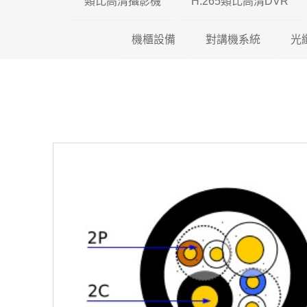
類比高清攝影機
H.265類比高清DVR
機櫃設備
200萬類比高清攝影機
對講機系統
瑞暘科技 H.26
光
500萬類比高清攝影機
壁掛機櫃
昇銳電子 H.26
全網型影
600萬類比高清攝影機
落地機櫃
AVTECH H.2
影視對講
光纖專用機櫃
可取國際 H.26
傳統對講