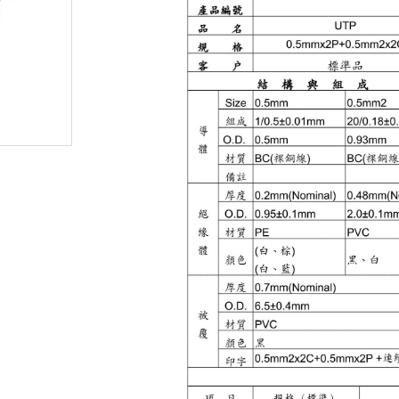
無線門鈴
人臉辨識車牌攝影機
監控硬碟
密錄器
安博盒子
其他產品