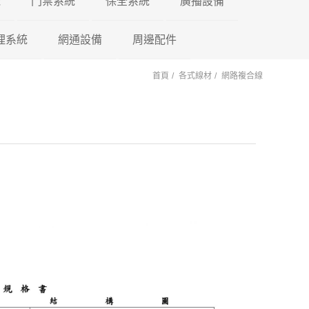
機
門禁系統
保全系統
廣播設備
理系統
東訊 TECOM
網通設備
門禁控制器
瑞暘科技
周邊配件
微電腦控制主機
PA擴大機
首頁
各式線材
網路複合線
萬國 CEI
車牌辨識系統
鎖具系列
昇銳電子
AVTECH
POE 交換器
電源避雷器
門口機蓋
PM擴大機 PA+M
陽極
國際牌 Panasonic
車用錄影鏡頭
訊號轉換器
AVTECH
瑞暘科技
網路分享器
紅外線偵測器
各式支架
PMF擴大機
陰極
PA+MP3+FM
國洋單機
車載錄影主機
按鈕開關
Honeywell
昇銳電子
瑞暘科技
測溫消毒機
磁力
PB高傳真擴大機
瑞通單機
車載專用螢幕
鑰匙圈 卡片
快速球攝影機
Honeywell
昇銳電子
瑞暘科技
紅外線空間偵測器
櫃子
PBM高傳真擴大
PB+MP3
後照鏡型錄影主機
快速球攝影機
AVTECH
昇銳電子
AVTECH
磁簧開關
PBMF高傳真擴
反射鏡
Honeywell
瑞暘科技
昇銳電子
玻璃破碎感應器
PB+MP3+FM