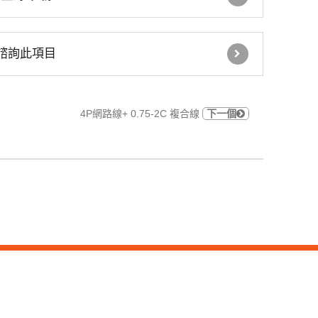
車道號誌燈箱
諮詢此項目
鐵捲門控制器
GSM語音簡訊自動報警
4P網路線+ 0.75-2C 複合線
下一個
機
住宅 火災警報器