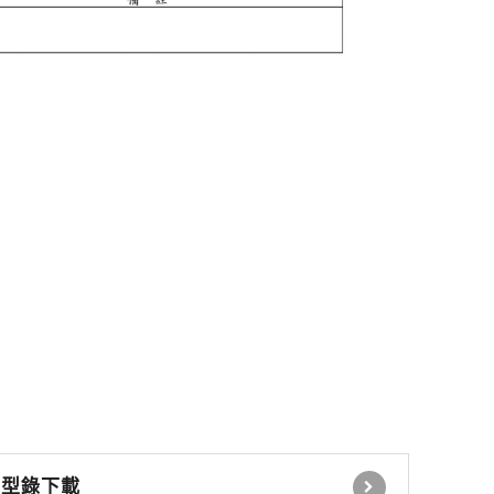
感應式讀卡機
控制電鎖 緊急壓扣
瓦斯切斷系統
自動感應器 無線開關
時間延遲設定控制器
自動照明控制器
停車場號誌自動控制系
統
停車場內車位導引系統
型錄下載