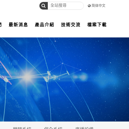
简体中文
們
最新消息
產品介紹
技術交流
檔案下載