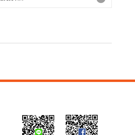
車道號誌燈箱
鐵捲門控制器
GSM語音簡訊自動報警
機
住宅 火災警報器