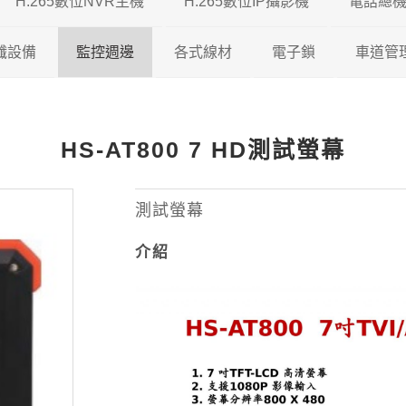
H.265數位NVR主機
H.265數位IP攝影機
電話總
5 DVR
纖設備
瑞暘科技
監控週邊
瑞暘科技 H.265 NVR
各式線材
200/500萬混合型
200萬H.265 IP攝影機
電子鎖
車道管
5 DVR
視對講機
AVTECH
瑞暘科技
昇銳電子 H.265 NVR
鐵捲門控制器
200/600萬混合型
瑞暘科技
網路線
300萬H.265 IP攝影機
維夫拉克
HS-AT800 7 HD測試螢幕
65 DVR
機
昇銳電子
AVTECH
瑞暘科技
AVTECH H.265 NVR
收音麥克風
600/800萬混合型
優美達
榮泰電子
同軸線
400萬H.265 IP攝影機
5 DVR
機
ICATCH
昇銳電子
電腦監控螢幕
俞氏牌
機智牌
控制線
500萬H.265 IP攝影機
測試螢幕
介紹
專業特殊機型
ICATCH
訊號轉換器
俞氏牌
網路複合線
600萬H265 IP攝影機
專業特殊機型
攝影機支架
其他線材
800萬H.265 IP攝影機
測試螢幕
1200萬H.265 IP攝影機