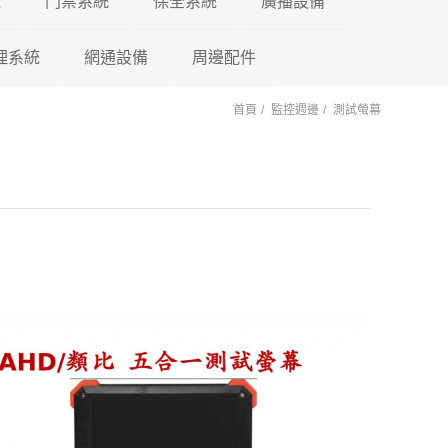
機
門禁系統
保全系統
廣播設備
理系統
東訊 TECOM
網通設備
門禁控制器
瑞暘科技
周邊配件
微電腦控制主機
PA擴大機
首頁
監控週邊
測試螢幕
萬國 CEI
車牌辨識系統
鎖具系列
昇銳電子
AVTECH
POE 交換器
電源避雷器
門口機蓋
PM擴大機 PA+M
陽極
國際牌 Panasonic
車用錄影鏡頭
訊號轉換器
AVTECH
瑞暘科技
網路分享器
紅外線偵測器
各式支架
PMF擴大機
陰極
PA+MP3+FM
國洋單機
車載錄影主機
按鈕開關
Honeywell
昇銳電子
瑞暘科技
測溫消毒機
磁力
PB高傳真擴大機
瑞通單機
車載專用螢幕
鑰匙圈 卡片
快速球攝影機
Honeywell
昇銳電子
瑞暘科技
紅外線空間偵測器
櫃子
PBM高傳真擴大
PB+MP3
後照鏡型錄影主機
快速球攝影機
AVTECH
昇銳電子
AVTECH
磁簧開關
PBMF高傳真擴
反射鏡
Honeywell
瑞暘科技
昇銳電子
玻璃破碎感應器
PB+MP3+FM