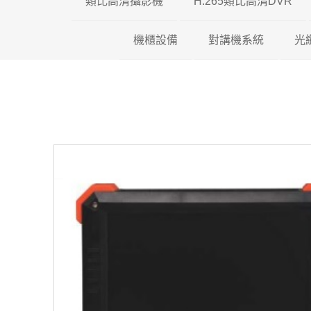
類比高清攝影機
H.265類比高清DVR
機櫃設備
200萬類比高清攝影機
對講機系統
瑞暘科技 H.26
光
500萬類比高清攝影機
壁掛機櫃
昇銳電子 H.26
全網型影
600萬類比高清攝影機
落地機櫃
AVTECH H.2
影視對講
光纖專用機櫃
可取國際 H.26
傳統對講