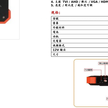
無線門鈴
人臉辨識車牌攝影機
監控硬碟
密錄器
安博盒子
其他產品