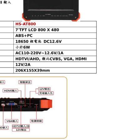
車道柵欄機
快速球攝影機
昇銳電子
200萬攝影機
煙霧 溫度警報器
CM車用擴大機
MP3播放
Honeywell
400萬攝影機
語音警告報知機
手提式擴大機系
500萬攝影機
電話自動報警機
機櫃型擴大機系
無線自動求救報警機
喇叭音箱
警報喇叭
周邊產品
遙控開關
管理型滾碼遙控系統
電話遙控器