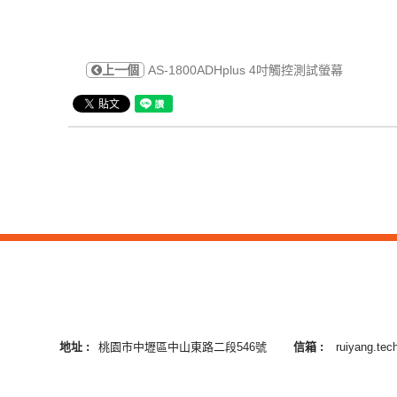
上一個
AS-1800ADHplus 4吋觸控測試螢幕
地址 :
桃園市中壢區中山東路二段546號
信箱 :
ruiyang.te