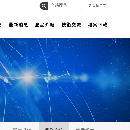
简体中文
們
最新消息
產品介紹
技術交流
檔案下載