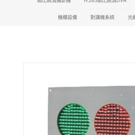
類比高清攝影機
H.265類比高清DVR
機櫃設備
200萬類比高清攝影機
對講機系統
瑞暘科技 H.26
光
500萬類比高清攝影機
壁掛機櫃
昇銳電子 H.26
全網型影
600萬類比高清攝影機
落地機櫃
AVTECH H.2
影視對講
光纖專用機櫃
可取國際 H.26
傳統對講