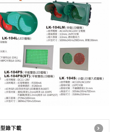
感應式讀卡機
控制電鎖 緊急壓扣
瓦斯切斷系統
自動感應器 無線開關
時間延遲設定控制器
自動照明控制器
停車場號誌自動控制系
統
停車場內車位導引系統
型錄下載