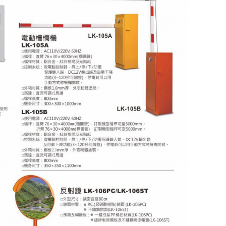
車道柵欄機
快速球攝影機
昇銳電子
200萬攝影機
煙霧 溫度警報器
CM車用擴大機
MP3播放
Honeywell
400萬攝影機
語音警告報知機
手提式擴大機系
500萬攝影機
電話自動報警機
機櫃型擴大機系
無線自動求救報警機
喇叭音箱
警報喇叭
周邊產品
遙控開關
管理型滾碼遙控系統
電話遙控器