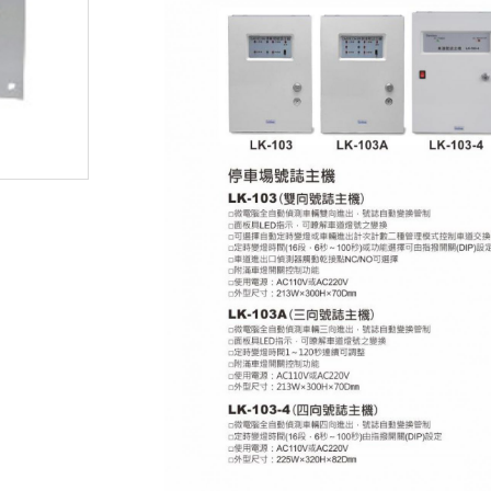
無線門鈴
人臉辨識車牌攝影機
監控硬碟
密錄器
安博盒子
其他產品