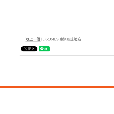
上一個
LK-104LS 車道號誌燈箱