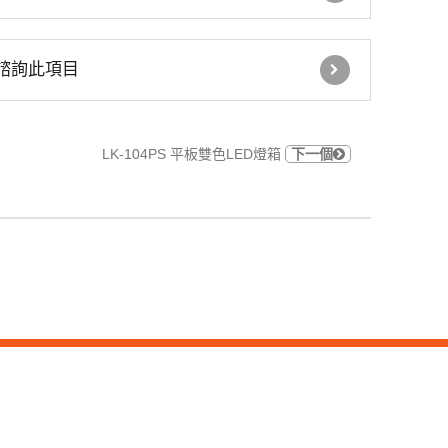
車道號誌燈箱
諮詢此項目
鐵捲門控制器
GSM語音簡訊自動報警
LK-104PS 平板雙色LED燈箱
下一個
機
住宅 火災警報器