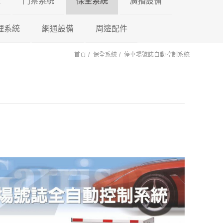
機
門禁系統
保全系統
廣播設備
理系統
東訊 TECOM
網通設備
門禁控制器
瑞暘科技
周邊配件
微電腦控制主機
PA擴大機
首頁
保全系統
停車場號誌自動控制系統
萬國 CEI
車牌辨識系統
鎖具系列
昇銳電子
AVTECH
POE 交換器
電源避雷器
門口機蓋
PM擴大機 PA+M
陽極
國際牌 Panasonic
車用錄影鏡頭
訊號轉換器
AVTECH
瑞暘科技
網路分享器
紅外線偵測器
各式支架
PMF擴大機
陰極
PA+MP3+FM
國洋單機
車載錄影主機
按鈕開關
Honeywell
昇銳電子
瑞暘科技
測溫消毒機
磁力
PB高傳真擴大機
瑞通單機
車載專用螢幕
鑰匙圈 卡片
快速球攝影機
Honeywell
昇銳電子
瑞暘科技
紅外線空間偵測器
櫃子
PBM高傳真擴大
PB+MP3
後照鏡型錄影主機
快速球攝影機
AVTECH
昇銳電子
AVTECH
磁簧開關
PBMF高傳真擴
反射鏡
Honeywell
瑞暘科技
昇銳電子
玻璃破碎感應器
PB+MP3+FM