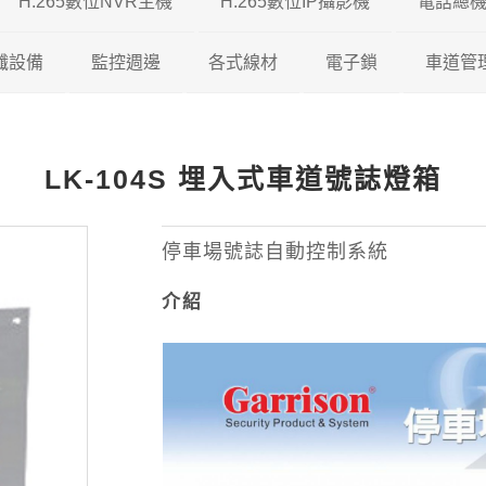
H.265數位NVR主機
H.265數位IP攝影機
電話總
5 DVR
纖設備
瑞暘科技
監控週邊
瑞暘科技 H.265 NVR
各式線材
200/500萬混合型
200萬H.265 IP攝影機
電子鎖
車道管
5 DVR
視對講機
AVTECH
瑞暘科技
昇銳電子 H.265 NVR
鐵捲門控制器
200/600萬混合型
瑞暘科技
網路線
300萬H.265 IP攝影機
維夫拉克
LK-104S 埋入式車道號誌燈箱
65 DVR
機
昇銳電子
AVTECH
瑞暘科技
AVTECH H.265 NVR
收音麥克風
600/800萬混合型
優美達
榮泰電子
同軸線
400萬H.265 IP攝影機
5 DVR
機
ICATCH
昇銳電子
電腦監控螢幕
俞氏牌
機智牌
控制線
500萬H.265 IP攝影機
停車場號誌自動控制系統
介紹
專業特殊機型
ICATCH
訊號轉換器
俞氏牌
網路複合線
600萬H265 IP攝影機
專業特殊機型
攝影機支架
其他線材
800萬H.265 IP攝影機
測試螢幕
1200萬H.265 IP攝影機