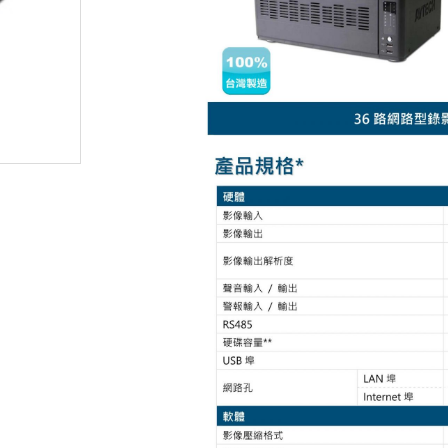
無線門鈴
人臉辨識車牌攝影機
監控硬碟
密錄器
安博盒子
其他產品