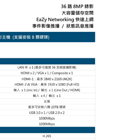
車道柵欄機
快速球攝影機
昇銳電子
200萬攝影機
煙霧 溫度警報器
CM車用擴大機
MP3播放
Honeywell
400萬攝影機
語音警告報知機
手提式擴大機系
500萬攝影機
電話自動報警機
機櫃型擴大機系
無線自動求救報警機
喇叭音箱
警報喇叭
周邊產品
遙控開關
管理型滾碼遙控系統
電話遙控器