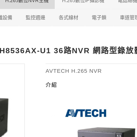
H.265數位NVR主機
H.265數位IP攝影機
電話總
5 DVR
纖設備
瑞暘科技
監控週邊
瑞暘科技 H.265 NVR
各式線材
200/500萬混合型
200萬H.265 IP攝影機
電子鎖
車道管
5 DVR
視對講機
AVTECH
瑞暘科技
昇銳電子 H.265 NVR
鐵捲門控制器
200/600萬混合型
瑞暘科技
網路線
300萬H.265 IP攝影機
維夫拉克
H8536AX-U1 36路NVR 網路型錄
65 DVR
機
昇銳電子
AVTECH
瑞暘科技
AVTECH H.265 NVR
收音麥克風
600/800萬混合型
優美達
榮泰電子
同軸線
400萬H.265 IP攝影機
5 DVR
機
ICATCH
昇銳電子
電腦監控螢幕
俞氏牌
機智牌
控制線
500萬H.265 IP攝影機
AVTECH H.265 NVR
介紹
專業特殊機型
ICATCH
訊號轉換器
俞氏牌
網路複合線
600萬H265 IP攝影機
專業特殊機型
攝影機支架
其他線材
800萬H.265 IP攝影機
測試螢幕
1200萬H.265 IP攝影機