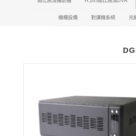
類比高清攝影機
H.265類比高清DVR
機櫃設備
200萬類比高清攝影機
對講機系統
瑞暘科技 H.26
光
500萬類比高清攝影機
壁掛機櫃
昇銳電子 H.26
全網型影
DG
600萬類比高清攝影機
落地機櫃
AVTECH H.2
影視對講
光纖專用機櫃
可取國際 H.26
傳統對講