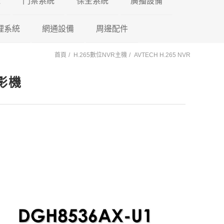
機
門禁系統
保全系統
廣播設備
理系統
東訊 TECOM
網通設備
門禁控制器
瑞暘科技
周邊配件
微電腦控制主機
PA擴大機
首頁
H.265數位NVR主機
AVTECH H.265 NVR
萬國 CEI
車牌辨識系統
鎖具系列
昇銳電子
AVTECH
POE 交換器
電源避雷器
門口機蓋
PM擴大機 PA+M
陽極
放影機
國際牌 Panasonic
車用錄影鏡頭
訊號轉換器
AVTECH
瑞暘科技
網路分享器
紅外線偵測器
各式支架
PMF擴大機
陰極
PA+MP3+FM
國洋單機
車載錄影主機
按鈕開關
Honeywell
昇銳電子
瑞暘科技
測溫消毒機
磁力
PB高傳真擴大機
瑞通單機
車載專用螢幕
鑰匙圈 卡片
快速球攝影機
Honeywell
昇銳電子
瑞暘科技
紅外線空間偵測器
櫃子
PBM高傳真擴大
PB+MP3
後照鏡型錄影主機
快速球攝影機
AVTECH
昇銳電子
AVTECH
磁簧開關
PBMF高傳真擴
反射鏡
Honeywell
瑞暘科技
昇銳電子
玻璃破碎感應器
PB+MP3+FM