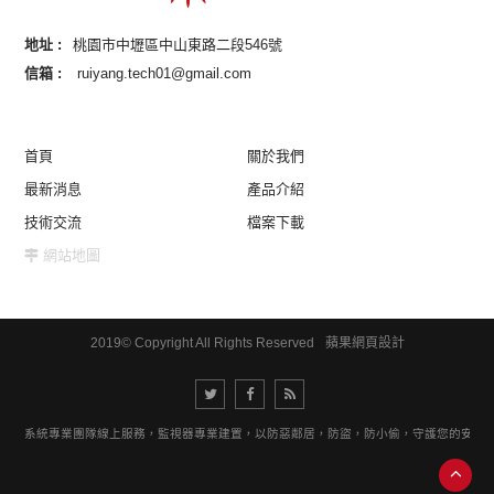
地址 :
桃園市中壢區中山東路二段546號
信箱 :
ruiyang.tech01@gmail.com
首頁
關於我們
最新消息
產品介紹
技術交流
檔案下載
網站地圖
2019© Copyright All Rights Reserved
蘋果網頁設計
視器系統專業團隊線上服務，監視器專業建置，以防惡鄰居，防盜，防小偷，守護您的安全