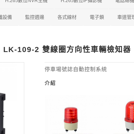
H.265數位NVR主機
H.265數位IP攝影機
電話總
5 DVR
纖設備
瑞暘科技
監控週邊
瑞暘科技 H.265 NVR
各式線材
200/500萬混合型
200萬H.265 IP攝影機
電子鎖
車道管
5 DVR
視對講機
AVTECH
瑞暘科技
昇銳電子 H.265 NVR
鐵捲門控制器
200/600萬混合型
瑞暘科技
網路線
300萬H.265 IP攝影機
維夫拉克
LK-109-2 雙線圈方向性車輛檢知器
65 DVR
機
昇銳電子
AVTECH
瑞暘科技
AVTECH H.265 NVR
收音麥克風
600/800萬混合型
優美達
榮泰電子
同軸線
400萬H.265 IP攝影機
5 DVR
機
ICATCH
昇銳電子
電腦監控螢幕
俞氏牌
機智牌
控制線
500萬H.265 IP攝影機
停車場號誌自動控制系統
介紹
專業特殊機型
ICATCH
訊號轉換器
俞氏牌
網路複合線
600萬H265 IP攝影機
專業特殊機型
攝影機支架
其他線材
800萬H.265 IP攝影機
測試螢幕
1200萬H.265 IP攝影機