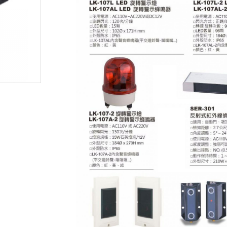
無線門鈴
人臉辨識車牌攝影機
監控硬碟
密錄器
安博盒子
其他產品