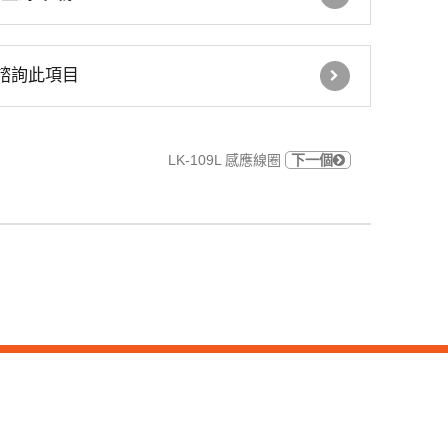
車道號誌燈箱
諮詢此項目
鐵捲門控制器
GSM語音簡訊自動報警
LK-109L 感應線圈
下一個
機
住宅 火災警報器