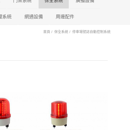
機
門禁系統
保全系統
廣播設備
理系統
東訊 TECOM
網通設備
門禁控制器
瑞暘科技
周邊配件
微電腦控制主機
PA擴大機
首頁
保全系統
停車場號誌自動控制系統
萬國 CEI
車牌辨識系統
鎖具系列
昇銳電子
AVTECH
POE 交換器
電源避雷器
門口機蓋
PM擴大機 PA+M
陽極
國際牌 Panasonic
車用錄影鏡頭
訊號轉換器
AVTECH
瑞暘科技
網路分享器
紅外線偵測器
各式支架
PMF擴大機
陰極
PA+MP3+FM
國洋單機
車載錄影主機
按鈕開關
Honeywell
昇銳電子
瑞暘科技
測溫消毒機
磁力
PB高傳真擴大機
瑞通單機
車載專用螢幕
鑰匙圈 卡片
快速球攝影機
Honeywell
昇銳電子
瑞暘科技
紅外線空間偵測器
櫃子
PBM高傳真擴大
PB+MP3
後照鏡型錄影主機
快速球攝影機
AVTECH
昇銳電子
AVTECH
磁簧開關
PBMF高傳真擴
反射鏡
Honeywell
瑞暘科技
昇銳電子
玻璃破碎感應器
PB+MP3+FM