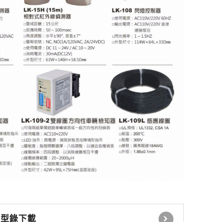
感應式讀卡機
控制電鎖 緊急壓扣
瓦斯切斷系統
自動感應器 無線開關
時間延遲設定控制器
自動照明控制器
停車場號誌自動控制系
統
停車場內車位導引系統
型錄下載