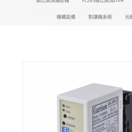
類比高清攝影機
H.265類比高清DVR
機櫃設備
200萬類比高清攝影機
對講機系統
瑞暘科技 H.26
光
500萬類比高清攝影機
壁掛機櫃
昇銳電子 H.26
全網型影
600萬類比高清攝影機
落地機櫃
AVTECH H.2
影視對講
光纖專用機櫃
可取國際 H.26
傳統對講