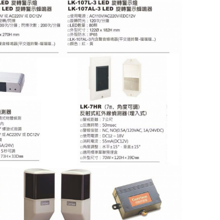
車道柵欄機
快速球攝影機
昇銳電子
200萬攝影機
煙霧 溫度警報器
CM車用擴大機
MP3播放
Honeywell
400萬攝影機
語音警告報知機
手提式擴大機系
500萬攝影機
電話自動報警機
機櫃型擴大機系
無線自動求救報警機
喇叭音箱
警報喇叭
周邊產品
遙控開關
管理型滾碼遙控系統
電話遙控器