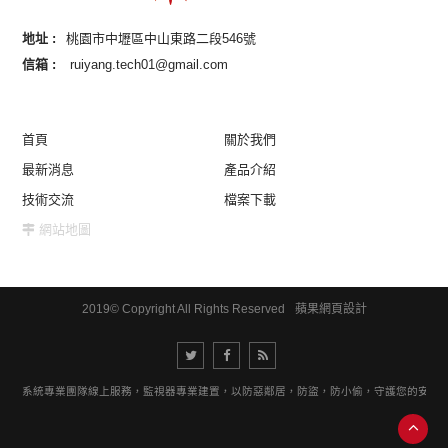
地址 :
桃園市中壢區中山東路二段546號
信箱 :
ruiyang.tech01@gmail.com
首頁
關於我們
最新消息
產品介紹
技術交流
檔案下載
網站地圖
2019© Copyright All Rights Reserved
蘋果網頁設計
視器系統專業團隊線上服務，監視器專業建置，以防惡鄰居，防盜，防小偷，守護您的安全。