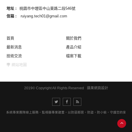
地址 :
桃園市中壢區中山東路二段546號
信箱 :
ruiyang.tech01@gmail.com
首頁
關於我們
最新消息
產品介紹
技術交流
檔案下載
網站地圖
2019© Copyright All Rights Reserved
蘋果網頁設計
視器系統專業團隊線上服務，監視器專業建置，以防惡鄰居，防盜，防小偷，守護您的安全。