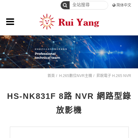
简体中文
首頁
H.265數位NVR主機
昇銳電子 H.265 NVR
HS-NK831F 8路 NVR 網路型錄
放影機