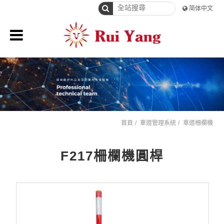
简体中文
首頁
車道管理系統
車道柵欄機
F217柵欄機圓桿