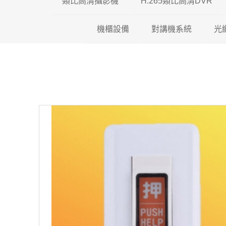
類比高清攝影機
H.265類比高清DVR
機櫃設備
200萬類比高清攝影機
對講機系統
瑞暘科技 H.26
光
500萬類比高清攝影機
壁掛機櫃
昇銳電子 H.26
全網型影
600萬類比高清攝影機
落地機櫃
AVTECH H.2
影視對講
光纖專用機櫃
可取國際 H.26
傳統對講