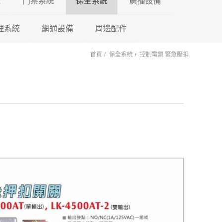
機
門禁系統
保全系統
廣播設備
理系統
東訊 TECOM
網通設備
門禁控制器
瑞暘科技
周邊配件
微電腦控制主機
PA擴大機
首頁
保全系統
控制電鎖 緊急壓扣
萬國 CEI
車牌辨識系統
鎖具系列
昇銳電子
AVTECH
POE 交換器
電源避雷器
門口機蓋
PM擴大機 PA+M
陽極
國際牌 Panasonic
車用錄影鏡頭
訊號轉換器
AVTECH
瑞暘科技
網路分享器
紅外線偵測器
各式支架
PMF擴大機
陰極
PA+MP3+FM
國洋單機
車載錄影主機
按鈕開關
Honeywell
昇銳電子
瑞暘科技
測溫消毒機
磁力
PB高傳真擴大機
瑞通單機
車載專用螢幕
鑰匙圈 卡片
快速球攝影機
Honeywell
昇銳電子
瑞暘科技
紅外線空間偵測器
櫃子
PBM高傳真擴大
PB+MP3
後照鏡型錄影主機
快速球攝影機
AVTECH
昇銳電子
AVTECH
磁簧開關
PBMF高傳真擴
反射鏡
Honeywell
瑞暘科技
昇銳電子
玻璃破碎感應器
PB+MP3+FM