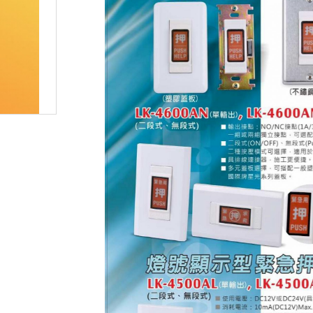
無線門鈴
人臉辨識車牌攝影機
監控硬碟
密錄器
安博盒子
其他產品