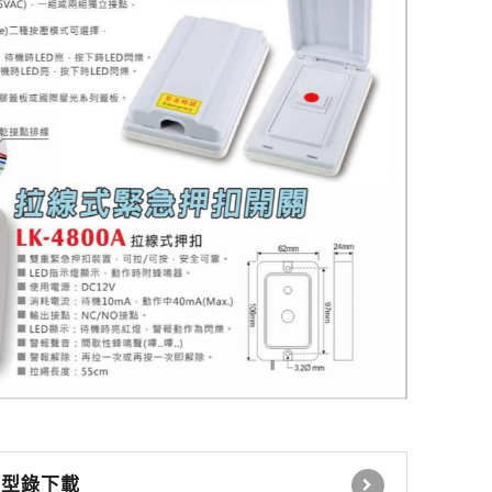
感應式讀卡機
控制電鎖 緊急壓扣
瓦斯切斷系統
自動感應器 無線開關
時間延遲設定控制器
自動照明控制器
停車場號誌自動控制系
統
停車場內車位導引系統
型錄下載