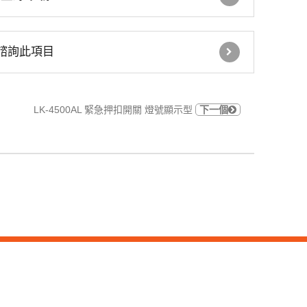
車道號誌燈箱
諮詢此項目
鐵捲門控制器
GSM語音簡訊自動報警
LK-4500AL 緊急押扣開關 燈號顯示型
下一個
機
住宅 火災警報器