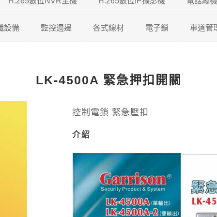
H.265數位NVR主機
H.265數位IP攝影機
電話總
5 DVR
纖設備
瑞暘科技
監控週邊
瑞暘科技 H.265 NVR
各式線材
200/500萬混合型
200萬H.265 IP攝影機
電子鎖
車道管
5 DVR
視對講機
AVTECH
瑞暘科技
昇銳電子 H.265 NVR
鐵捲門控制器
200/600萬混合型
瑞暘科技
網路線
300萬H.265 IP攝影機
維夫拉克
LK-4500A 緊急押扣開關
65 DVR
機
昇銳電子
AVTECH
瑞暘科技
AVTECH H.265 NVR
收音麥克風
600/800萬混合型
優美達
榮泰電子
同軸線
400萬H.265 IP攝影機
5 DVR
機
ICATCH
昇銳電子
電腦監控螢幕
俞氏牌
機智牌
控制線
500萬H.265 IP攝影機
控制電鎖 緊急壓扣
介紹
專業特殊機型
ICATCH
訊號轉換器
俞氏牌
網路複合線
600萬H265 IP攝影機
專業特殊機型
攝影機支架
其他線材
800萬H.265 IP攝影機
測試螢幕
1200萬H.265 IP攝影機