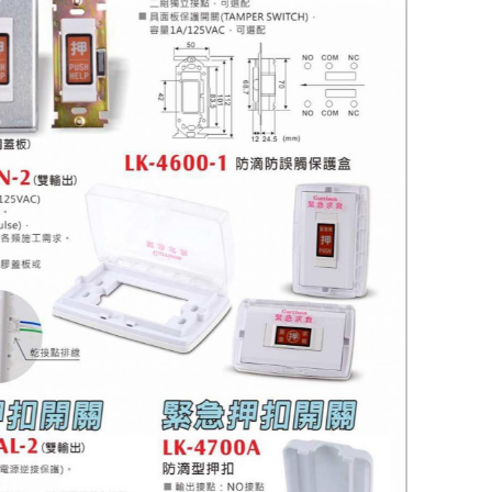
車道柵欄機
快速球攝影機
昇銳電子
200萬攝影機
煙霧 溫度警報器
CM車用擴大機
MP3播放
Honeywell
400萬攝影機
語音警告報知機
手提式擴大機系
500萬攝影機
電話自動報警機
機櫃型擴大機系
無線自動求救報警機
喇叭音箱
警報喇叭
周邊產品
遙控開關
管理型滾碼遙控系統
電話遙控器