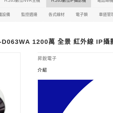
H.265數位NVR主機
H.265數位IP攝影機
電話總
5 DVR
纖設備
瑞暘科技
監控週邊
瑞暘科技 H.265 NVR
各式線材
200/500萬混合型
200萬H.265 IP攝影機
電子鎖
車道管
5 DVR
視對講機
AVTECH
瑞暘科技
昇銳電子 H.265 NVR
鐵捲門控制器
200/600萬混合型
瑞暘科技
網路線
300萬H.265 IP攝影機
維夫拉克
-D063WA 1200萬 全景 紅外線 IP
65 DVR
機
昇銳電子
AVTECH
瑞暘科技
AVTECH H.265 NVR
收音麥克風
600/800萬混合型
優美達
榮泰電子
同軸線
400萬H.265 IP攝影機
5 DVR
機
ICATCH
昇銳電子
電腦監控螢幕
俞氏牌
機智牌
控制線
500萬H.265 IP攝影機
昇銳電子
介紹
專業特殊機型
ICATCH
訊號轉換器
俞氏牌
網路複合線
600萬H265 IP攝影機
專業特殊機型
攝影機支架
其他線材
800萬H.265 IP攝影機
測試螢幕
1200萬H.265 IP攝影機