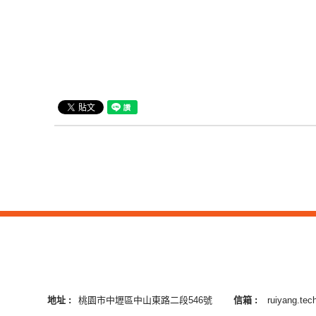
地址 :
桃園市中壢區中山東路二段546號
信箱 :
ruiyang.te