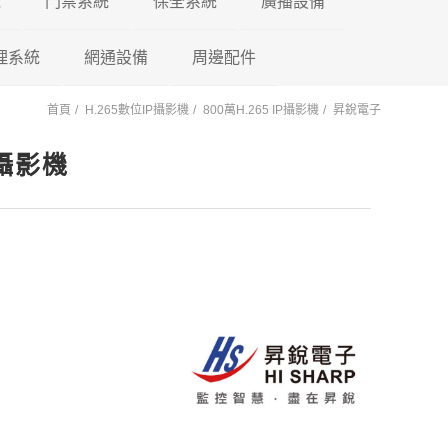
機
門禁系統
保全系統
廣播設備
理系統
東訊 TECOM
網通設備
門禁控制器
瑞暘科技
周邊配件
微電腦控制主機
PA擴大機
首頁
H.265數位IP攝影機
800萬H.265 IP攝影機
昇銳電子
萬國 CEI
車牌辨識系統
鎖具系列
昇銳電子
AVTECH
POE 交換器
電源避雷器
門口機蓋
PM擴大機 PA+M
陽極
P攝影機
國際牌 Panasonic
車用錄影鏡頭
訊號轉換器
AVTECH
瑞暘科技
網路分享器
紅外線偵測器
各式支架
PMF擴大機
陰極
PA+MP3+FM
國洋單機
車載錄影主機
按鈕開關
Honeywell
昇銳電子
瑞暘科技
測溫消毒機
磁力
PB高傳真擴大機
瑞通單機
車載專用螢幕
鑰匙圈 卡片
快速球攝影機
Honeywell
昇銳電子
瑞暘科技
紅外線空間偵測器
櫃子
PBM高傳真擴大
PB+MP3
後照鏡型錄影主機
快速球攝影機
AVTECH
昇銳電子
AVTECH
磁簧開關
PBMF高傳真擴
反射鏡
Honeywell
瑞暘科技
昇銳電子
玻璃破碎感應器
PB+MP3+FM