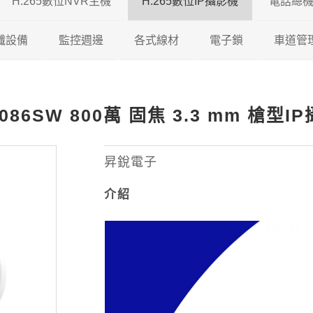
H.265數位NVR主機
H.265數位IP攝影機
電話總
5 DVR
纖設備
瑞暘科技
監控週邊
瑞暘科技 H.265 NVR
各式線材
200/500萬混合型
200萬H.265 IP攝影機
電子鎖
車道管
5 DVR
視對講機
AVTECH
瑞暘科技
昇銳電子 H.265 NVR
鐵捲門控制器
200/600萬混合型
瑞暘科技
網路線
300萬H.265 IP攝影機
維夫拉克
T086SW 800萬 固焦 3.3 mm 槍型I
65 DVR
機
昇銳電子
AVTECH
瑞暘科技
AVTECH H.265 NVR
收音麥克風
600/800萬混合型
優美達
榮泰電子
同軸線
400萬H.265 IP攝影機
5 DVR
機
ICATCH
昇銳電子
電腦監控螢幕
俞氏牌
機智牌
控制線
500萬H.265 IP攝影機
昇銳電子
介紹
專業特殊機型
ICATCH
訊號轉換器
俞氏牌
網路複合線
600萬H265 IP攝影機
專業特殊機型
攝影機支架
其他線材
800萬H.265 IP攝影機
測試螢幕
1200萬H.265 IP攝影機