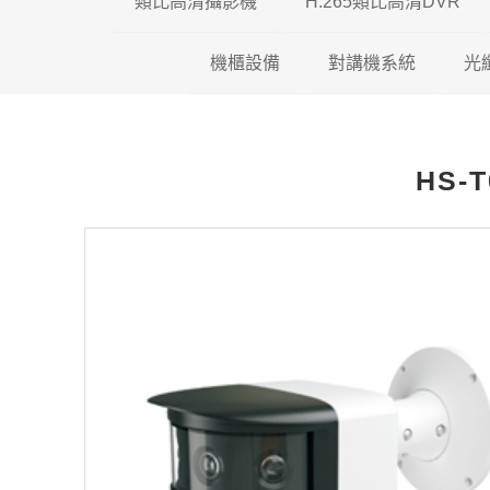
類比高清攝影機
H.265類比高清DVR
機櫃設備
200萬類比高清攝影機
對講機系統
瑞暘科技 H.26
光
500萬類比高清攝影機
壁掛機櫃
昇銳電子 H.26
全網型影
HS-
600萬類比高清攝影機
落地機櫃
AVTECH H.2
影視對講
光纖專用機櫃
可取國際 H.26
傳統對講