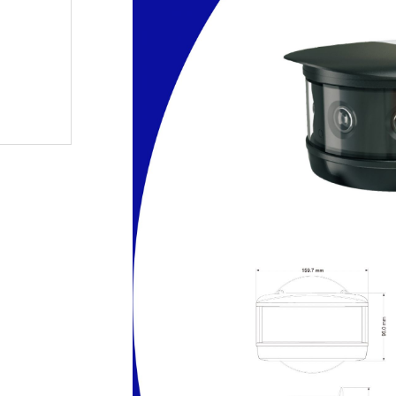
無線門鈴
人臉辨識車牌攝影機
監控硬碟
密錄器
安博盒子
其他產品