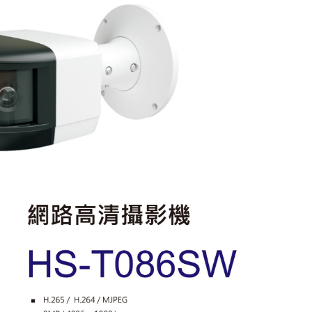
車道柵欄機
快速球攝影機
昇銳電子
200萬攝影機
煙霧 溫度警報器
CM車用擴大機
MP3播放
Honeywell
400萬攝影機
語音警告報知機
手提式擴大機系
500萬攝影機
電話自動報警機
機櫃型擴大機系
無線自動求救報警機
喇叭音箱
警報喇叭
周邊產品
遙控開關
管理型滾碼遙控系統
電話遙控器