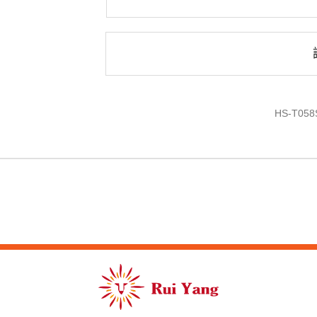
HS-T05