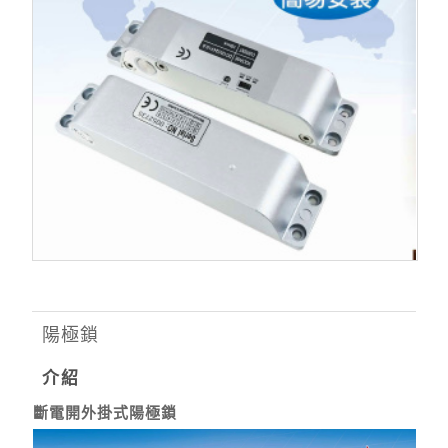
陽極鎖
介紹
斷電開外掛式陽極鎖