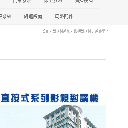
機
門禁系統
保全系統
廣播設備
理系統
東訊 TECOM
網通設備
門禁控制器
瑞暘科技
周邊配件
微電腦控制主機
PA擴大機
首頁
對講機系統
影視對講機
榮泰電子
萬國 CEI
車牌辨識系統
鎖具系列
昇銳電子
AVTECH
POE 交換器
電源避雷器
門口機蓋
PM擴大機 PA+M
陽極
國際牌 Panasonic
車用錄影鏡頭
訊號轉換器
AVTECH
瑞暘科技
網路分享器
紅外線偵測器
各式支架
PMF擴大機
陰極
PA+MP3+FM
國洋單機
車載錄影主機
按鈕開關
Honeywell
昇銳電子
瑞暘科技
測溫消毒機
磁力
PB高傳真擴大機
瑞通單機
車載專用螢幕
鑰匙圈 卡片
快速球攝影機
Honeywell
昇銳電子
瑞暘科技
紅外線空間偵測器
櫃子
PBM高傳真擴大
PB+MP3
後照鏡型錄影主機
快速球攝影機
AVTECH
昇銳電子
AVTECH
磁簧開關
PBMF高傳真擴
反射鏡
Honeywell
瑞暘科技
昇銳電子
玻璃破碎感應器
PB+MP3+FM