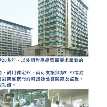
車道柵欄機
快速球攝影機
昇銳電子
200萬攝影機
煙霧 溫度警報器
CM車用擴大機
MP3播放
Honeywell
400萬攝影機
語音警告報知機
手提式擴大機系
500萬攝影機
電話自動報警機
機櫃型擴大機系
無線自動求救報警機
喇叭音箱
警報喇叭
周邊產品
遙控開關
管理型滾碼遙控系統
電話遙控器