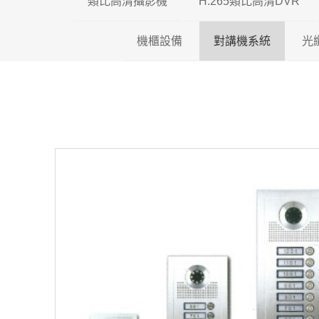
類比高清攝影機
H.265類比高清DVR
機櫃設備
200萬類比高清攝影機
對講機系統
瑞暘科技 H.26
光
500萬類比高清攝影機
壁掛機櫃
昇銳電子 H.26
全網型影
600萬類比高清攝影機
落地機櫃
AVTECH H.2
影視對講
光纖專用機櫃
可取國際 H.26
傳統對講