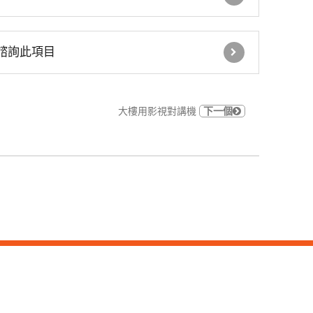
車道號誌燈箱
諮詢此項目
鐵捲門控制器
GSM語音簡訊自動報警
大樓用影視對講機
下一個
機
住宅 火災警報器