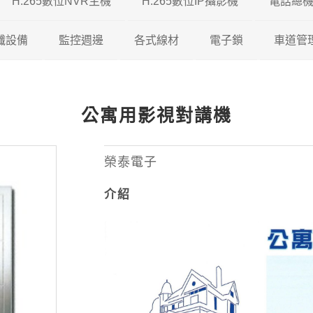
H.265數位NVR主機
H.265數位IP攝影機
電話總
5 DVR
纖設備
瑞暘科技
監控週邊
瑞暘科技 H.265 NVR
各式線材
200/500萬混合型
200萬H.265 IP攝影機
電子鎖
車道管
5 DVR
視對講機
AVTECH
瑞暘科技
昇銳電子 H.265 NVR
鐵捲門控制器
200/600萬混合型
瑞暘科技
網路線
300萬H.265 IP攝影機
維夫拉克
公寓用影視對講機
65 DVR
機
昇銳電子
AVTECH
瑞暘科技
AVTECH H.265 NVR
收音麥克風
600/800萬混合型
優美達
榮泰電子
同軸線
400萬H.265 IP攝影機
5 DVR
機
ICATCH
昇銳電子
電腦監控螢幕
俞氏牌
機智牌
控制線
500萬H.265 IP攝影機
榮泰電子
介紹
專業特殊機型
ICATCH
訊號轉換器
俞氏牌
網路複合線
600萬H265 IP攝影機
專業特殊機型
攝影機支架
其他線材
800萬H.265 IP攝影機
測試螢幕
1200萬H.265 IP攝影機