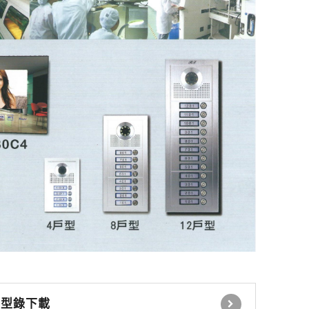
感應式讀卡機
控制電鎖 緊急壓扣
瓦斯切斷系統
自動感應器 無線開關
時間延遲設定控制器
自動照明控制器
停車場號誌自動控制系
統
停車場內車位導引系統
型錄下載