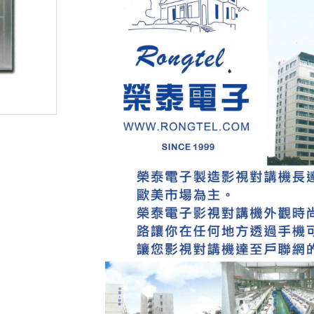
無線門鈴
人臉辨識車牌攝影機
監控硬碟
密錄器
安博盒子
其他產品